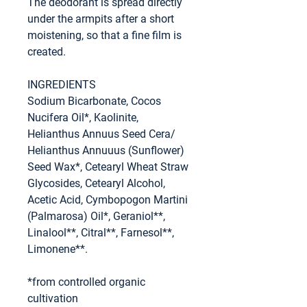
The deodorant is spread directly
under the armpits after a short
moistening, so that a fine film is
created.
INGREDIENTS
Sodium Bicarbonate, Cocos
Nucifera Oil*, Kaolinite,
Helianthus Annuus Seed Cera/
Helianthus Annuuus (Sunflower)
Seed Wax*, Cetearyl Wheat Straw
Glycosides, Cetearyl Alcohol,
Acetic Acid, Cymbopogon Martini
(Palmarosa) Oil*, Geraniol**,
Linalool**, Citral**, Farnesol**,
Limonene**.
*from controlled organic
cultivation